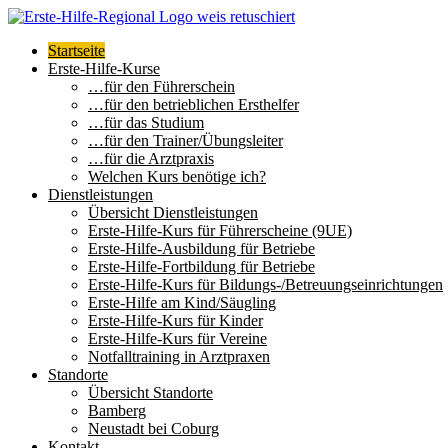
Zum
Inhalt
Startseite
springen
Erste-Hilfe-Kurse
…für den Führerschein
…für den betrieblichen Ersthelfer
…für das Studium
…für den Trainer/Übungsleiter
…für die Arztpraxis
Welchen Kurs benötige ich?
Dienstleistungen
Übersicht Dienstleistungen
Erste-Hilfe-Kurs für Führerscheine (9UE)
Erste-Hilfe-Ausbildung für Betriebe
Erste-Hilfe-Fortbildung für Betriebe
Erste-Hilfe-Kurs für Bildungs-/Betreuungseinrichtungen
Erste-Hilfe am Kind/Säugling
Erste-Hilfe-Kurs für Kinder
Erste-Hilfe-Kurs für Vereine
Notfalltraining in Arztpraxen
Standorte
Übersicht Standorte
Bamberg
Neustadt bei Coburg
Kontakt