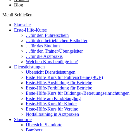
Blog
Menü
Schließen
Startseite
Erste-Hilfe-Kurse
…für den Führerschein
…für den betrieblichen Ersthelfer
…für das Studium
…für den Trainer/Übungsleiter
…für die Arztpraxis
Welchen Kurs benötige ich?
Dienstleistungen
Übersicht Dienstleistungen
Erste-Hilfe-Kurs für Führerscheine (9UE)
Erste-Hilfe-Ausbildung für Betriebe
Erste-Hilfe-Fortbildung für Betriebe
Erste-Hilfe-Kurs für Bildungs-/Betreuungseinrichtungen
Erste-Hilfe am Kind/Säugling
Erste-Hilfe-Kurs für Kinder
Erste-Hilfe-Kurs für Vereine
Notfalltraining in Arztpraxen
Standorte
Übersicht Standorte
Bamberg